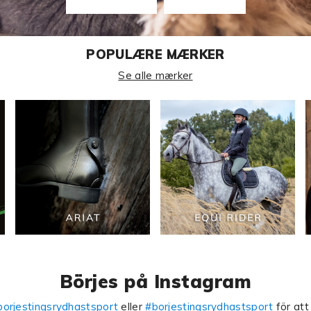
POPULÆRE MÆRKER
Se alle mærker
Börjes på Instagram
orjestingsrydhastsport
eller
#borjestingsrydhastsport
för att