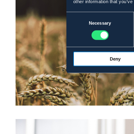
other information that you’ve
Consent
Selection
Necessary
UANSET BEHOV
Fodertilsku
Deny
Shop her