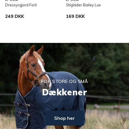
Dressyrgjord Forli
Stigläder Bailey Lux
S
249 DKK
169 DKK
FOR STORE OG SMÅ
Dækkener
Shop her