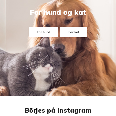
For hund og kat
For hund
For kat
Börjes på Instagram