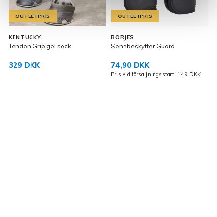
OUTLETPRIS
OUTLETPRIS
KENTUCKY
BÖRJES
Tendon Grip gel sock
Senebeskytter Guard
S
329 DKK
74,90 DKK
Pris vid försäljningsstart: 149 DKK