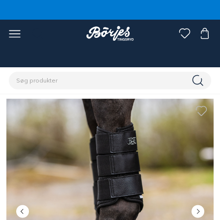
Home
Hest
Benbeskyttere & bandager
Gamacher & senebeskyttere