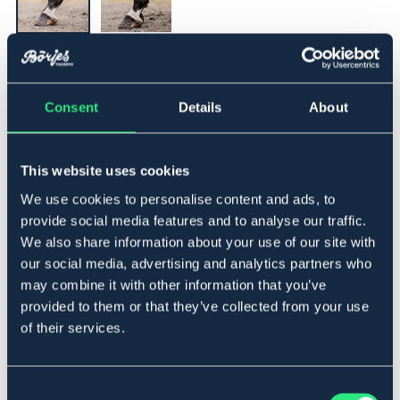
▾
L
Consent
Details
About
Føj til
This website uses cookies
På lager
Se lager i butikken
We use cookies to personalise content and ads, to
provide social media features and to analyse our traffic.
We also share information about your use of our site with
Beskrivelse
our social media, advertising and analytics partners who
Damask i 3D-mesh med hög elasticitet och låg vikt.
may combine it with other information that you’ve
Utrustad med memory foam för effektiv stötupptagning
provided to them or that they’ve collected from your use
samt mycket god andningsförmåga. Tillverkad i
of their services.
återvunnet material med innerfoder i bambu för ökad
komfort. Lätt att tvätta och torkar snabbt.
Art.nr 940228-BK-L
Consent