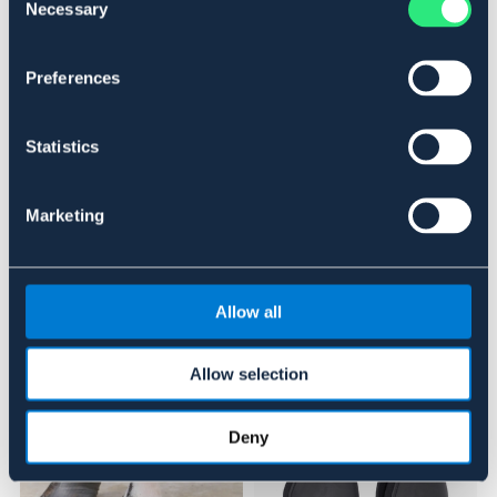
Necessary
Selection
HVID
SORT
Preferences
Se lager i butikken
Anmeldelser
Statistics
About the brand
Marketing
Lignende produkter
Allow all
Allow selection
Deny