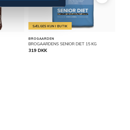
SÆLGES KUN I BUTIK
SÆL
BROGAARDEN
DODS
BROGAARDENS SENIOR DIET 15 KG
SURE
319 DKK
459