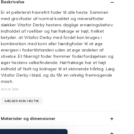
Beskrivelse
Er et pelleteret havrefrit foder til alle heste. Sammen
med grovfoder af normal kvalitet og mineralfoder
dækker Vitafor Derby hestens daglige ernæringsbehov.
Indholdet af roefiber og hørfrøkage er højt, hvilket
betyder, at Vitafor Derby med fordel kan bruges i
kombination med korn eller færdigfoder til at øge
energien i fodertilstanden uden at øge andelen af
stivelse. Et fiberrigt foder fremmer foderfordøjelsen og
øger hestens velbefindende. Hørfrøkage har et højt
indhold af fedt og bidrager til et skinnende hårlag. Læg
Vitafor Derby i blød, og du får en virkelig fremragende
mash.
Art.nr 326
SÆLGES KUN I BUTIK
Materialer og dimensioner
Se lager i butikken