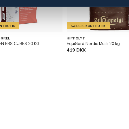
 I BUTIK
SÆLGES KUN I BUTIK
RREL
HIPPOLYT
N ERS CUBES 20 KG
EquiGard Nordic Musli 20 kg
419 DKK