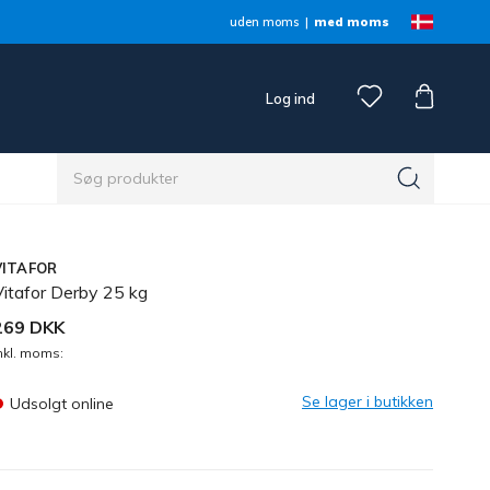
uden moms
med moms
Log ind
VITAFOR
Vitafor Derby 25 kg
269 DKK
nkl. moms:
Se lager i butikken
Udsolgt online