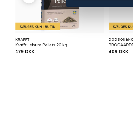
SÆLGES KUN I BUTIK
SÆLGES KUN
KRAFFT
DODSON&HO
Krafft Leisure Pellets 20 kg
BROGAARDE
179 DKK
409 DKK