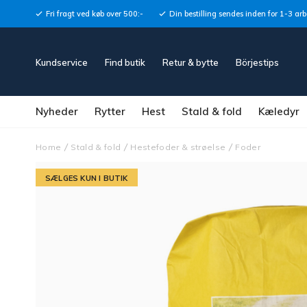
Fri fragt ved køb over 500:-
Din bestilling sendes inden for 1-3 ar
Kundservice
Find butik
Retur & bytte
Börjestips
Nyheder
Rytter
Hest
Stald & fold
Kæledyr
Home
Stald & fold
Hestefoder & strøelse
Foder
SÆLGES KUN I BUTIK