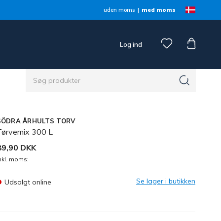
uden moms
med moms
Log ind
SÖDRA ÅRHULTS TORV
Tørvemix 300 L
89,90 DKK
nkl. moms:
Se lager i butikken
Udsolgt online