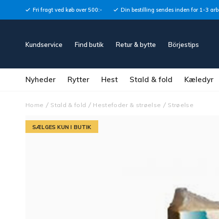
Fri fragt ved køb over 500:-
Din bestilling sendes inden for 1-3 ar
Kundservice
Find butik
Retur & bytte
Börjestips
Nyheder
Rytter
Hest
Stald & fold
Kæledyr
Home
Stald & fold
Hestefoder & strøelse
Strøelse
SÆLGES KUN I BUTIK