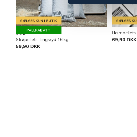
SÆLGES KUN I BUTIK
SÆLGES KUN
PALLRABATT
Halmpellets
VIDA
Strøpellets Tingsryd 16 kg
69,90 DKK
59,90 DKK