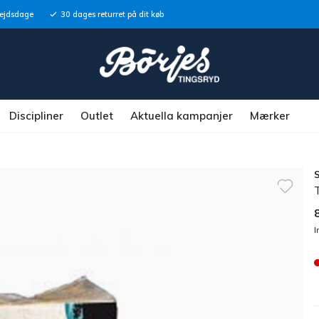
bejdsdage
30 dages returret på dit køb
Discipliner
Outlet
Aktuella kampanjer
Mærker
I