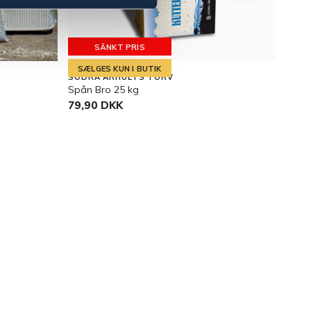
SÄNKT PRIS
SÆLGES KUN I BUTIK
SÆL
SÖDRA ÅRHULTS TORV
SÖDR
Spån Bro 25 kg
Spån
79,90 DKK
79,9