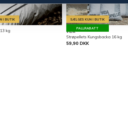
 I BUTIK
SÆLGES KUN I BUTIK
PALLRABATT
 13 kg
VIDA
Strøpellets Kungsbacka 16 kg
59,90 DKK