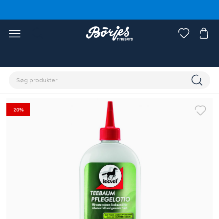
Home
Hest
Pasning & Pleje
Shampoo & pelsglans
20%