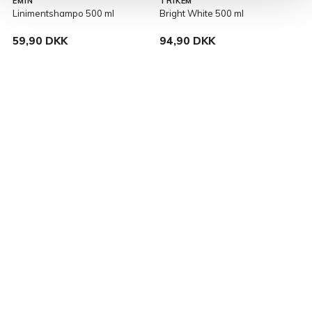
EMIN
TRIKEM
T
Linimentshampo 500 ml
Bright White 500 ml
T
59,90 DKK
94,90 DKK