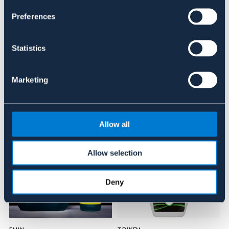
Preferences
Anmeldelser
Statistics
About the brand
Marketing
Lignende produkter
Allow all
Allow selection
Deny