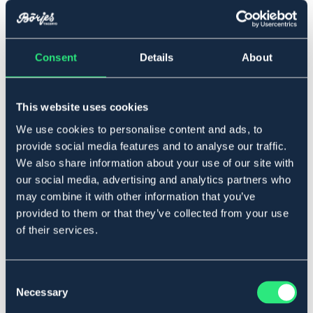
Beskrivelse
Tea-Tree Grooming Lotion är en intensivvårdande lotion
för irriterad, torr eller skadad hud, särskilt under
Consent
Details
About
sommaren då klåda och insektsangrepp är vanliga. Den
naturliga kraften i tea tree-olja och solrosolja verkar
lugnande, svalkande och återfuktande, samtidigt som
This website uses cookies
de stärker hudens naturliga skyddsbarriär.
Perfekt vid sommareksem, känslig mankam, svansrot
We use cookies to personalise content and ads, to
eller torra partier, där lotionen hjälper till att minska
provide social media features and to analyse our traffic.
klåda, främja håråterväxt och skydda huden mot nya
We also share information about your use of our site with
angrepp.
our social media, advertising and analytics partners who
Idealisk vid sommareksem, småsår, solsveda eller torr
may combine it with other information that you’ve
hud. Växtbaserad och skonsam – utan onödiga tillsatser.
provided to them or that they’ve collected from your use
Storlek: 500 ml
of their services.
Lowest price during the previous 30 days before
discount:
199 DKK
Art.nr 990612
Consent
Necessary
Selection
Se lager i butikken