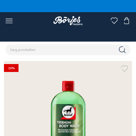
Home
Hest
Pasning & Pleje
Shampoo & pelsglans
20%