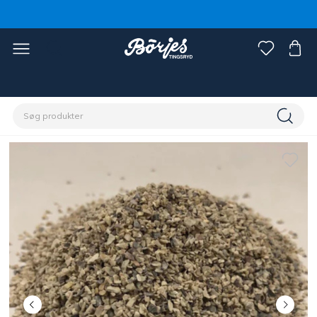
Home
Stald & fold
Landbrug
Fjerkræ