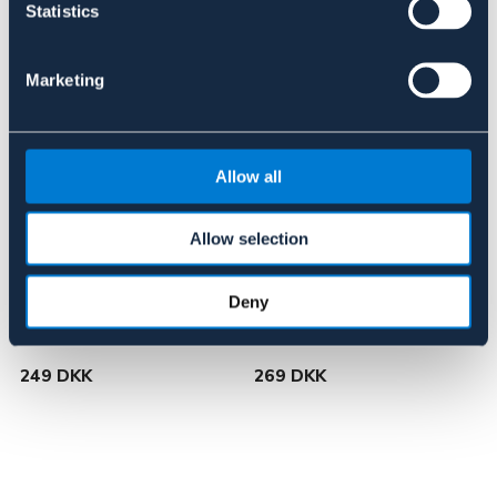
Statistics
Lignende produkter
Marketing
Allow all
Allow selection
Deny
FOGA
FOGA
FODERAUTOMAT GALV. 5 kg
REDEKASSE COSTNEST
V
249 DKK
269 DKK