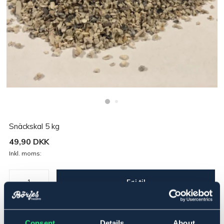
Snäckskal 5 kg
49,90 DKK
Inkl. moms:
Føj til
På lager
Se lager i butikken
Consent
Details
About