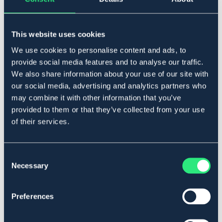
Beskrivelse
This website uses cookies
Krossat musselskal är ett mycket bra komplement för
We use cookies to personalise content and ads, to
dina små höns.
Dessa musselskal är extra krossade och därför ganska
provide social media features and to analyse our traffic.
fina i strukturen, vilket gör att de passar för mindre
We also share information about your use of our site with
fåglar.
our social media, advertising and analytics partners who
Tillskottet kan ges för att tillföra ett extra kalciumtillskott
may combine it with other information that you’ve
och kan bidra till ökad kvalitet på skalet för nylagda
provided to them or that they’ve collected from your use
ägg. Skalen bidrar samtidigt till att stärka kråsets
of their services.
funktion och bidrar därmed till bättre matsmältning.
Art.nr 192
Consent
Se lager i butikken
Necessary
Selection
Anmeldelser
Preferences