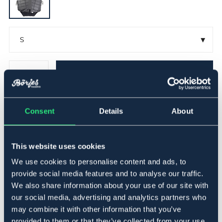
▾
S
Føj til
På lager
Se lager i butikken
Consent
Details
About
Beskrivelse
This website uses cookies
Rutmönstrad väst som är mycket bekväm och flexibel.
We use cookies to personalise content and ads, to
Säkerhetsvästen ska sitta så nära kroppen som möjligt.
provide social media features and to analyse our traffic.
Justera västen med hjälp av snören på vardera sida,
We also share information about your use of our site with
panelerna ska sitta så nära varandra att det inte är
någon luft mellan framdelen och bakdelen. Framdelens
our social media, advertising and analytics partners who
nederkant skall vara minst 25 mm under bröstkorgen.
may combine it with other information that you’ve
Framdelens ovankant skall nå upp till bröstbenets övre
provided to them or that they’ve collected from your use