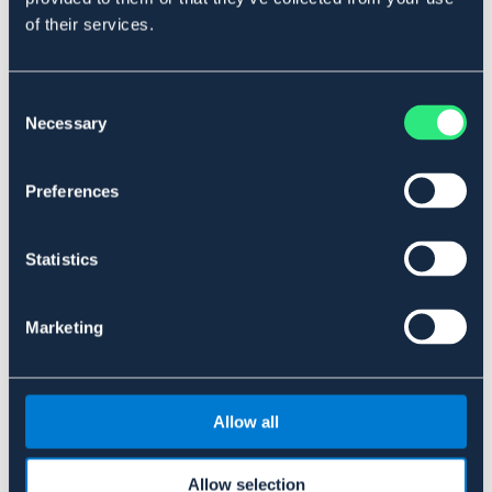
kant. Knäppes framtill med dragkedja. Justerbar
of their services.
kardborre vid axlarna. Godkänd enl.CE/ EN-13158.
Størrelseguide Sikkerhetsvest DL
Consent
Necessary
Selection
Art.nr 1651-BK-S
SORT
Preferences
Se lager i butikken
Statistics
Anmeldelser
Marketing
About the brand
Størrelsesguide
Allow all
Allow selection