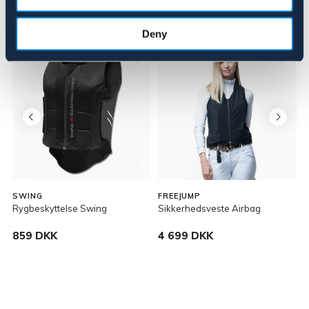
Lignende produkter
Deny
SWING
FREEJUMP
Rygbeskyttelse Swing
Sikkerhedsveste Airbag
R
859 DKK
4 699 DKK