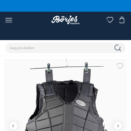
Home
Rytter
Rytterudstyr
Sikkerhedsveste