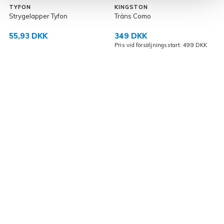
TYFON
KINGSTON
Strygelapper Tyfon
Träns Como
F
55,93 DKK
349 DKK
Pris vid försäljningsstart: 499 DKK
P