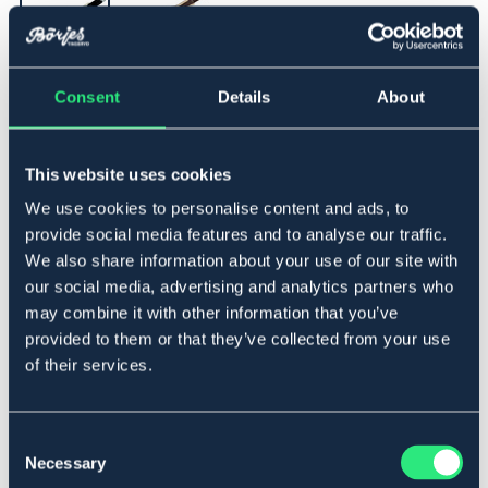
Consent
Details
About
▾
130
Udsolgt online
Se lager i butikken
This website uses cookies
We use cookies to personalise content and ads, to
provide social media features and to analyse our traffic.
Beskrivelse
We also share information about your use of our site with
our social media, advertising and analytics partners who
Anatomisk designet springgjord med blød aftagelig
may combine it with other information that you’ve
syntetisk pels. Fremstillet af letplejeligt og slidstærkt
provided to them or that they’ve collected from your use
syntetisk læder. Spænder og D-ringe i rustfrit stål og
tredobbelt elastik i begge ender.
of their services.
Art.nr 421131-BK-130
BRUN
OUTLETPRIS
Consent
Necessary
Selection