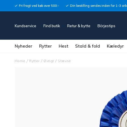
Fri fragt ved køb over 500:-
Din bestilling sendes inden for 1-3 ar
Kundservice
Find butik
Retur & bytte
Börjestips
Nyheder
Rytter
Hest
Stald & fold
Kæledyr
Home
Rytter
Øvrigt
Stævne