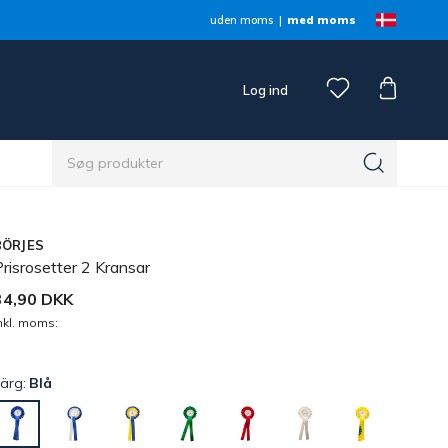
uden moms
med moms
Log ind
BÖRJES
risrosetter 2 Kransar
34,90 DKK
nkl. moms:
Färg:
Blå