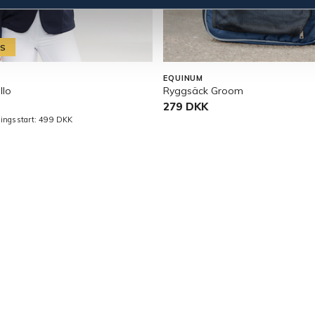
IS
EQUINUM
llo
Ryggsäck Groom
279 DKK
jningsstart: 499 DKK