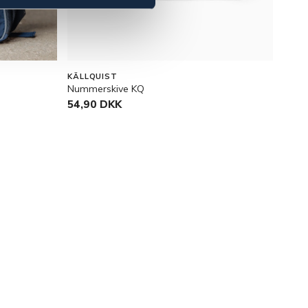
KÄLLQUIST
COVA
Nummerskive KQ
Tävli
54,90 DKK
799