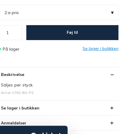
▾
2:a pris
Føj til
Se lager i butikken
På lager
Beskrivelse
Säljes per styck.
Art.nr 1702-BU-P2
Se lager i butikken
Anmeldelser