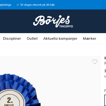
bejdsdage
30 dages returret på dit køb
Discipliner
Outlet
Aktuella kampanjer
Mærker
P
I