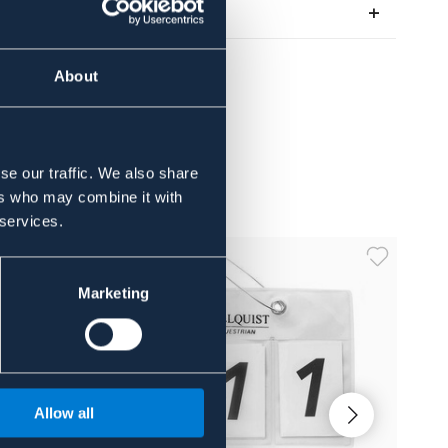
About the brand
About
se our traffic. We also share
ers who may combine it with
 services.
Marketing
Allow all