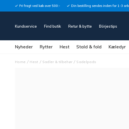
Fri fragt ved køb over 500:-
Din bestilling sendes inden for 1-3 ar
Kundservice
Find butik
Retur & bytte
Börjestips
Nyheder
Rytter
Hest
Stald & fold
Kæledyr
Home
Hest
Sadler & tilbehør
Sadelpads