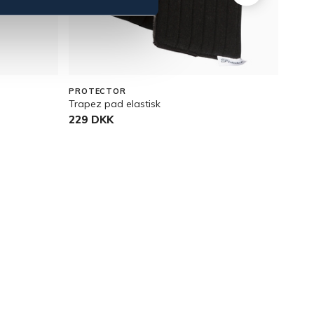
OU
PROTECTOR
BÖRJ
Trapez pad elastisk
Foa
229 DKK
299
Pris v