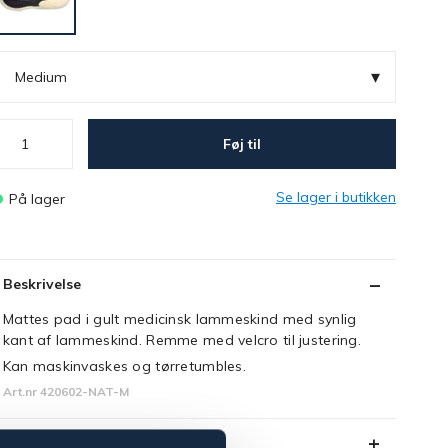
▾
Medium
Føj til
Se lager i butikken
På lager
Beskrivelse
Mattes pad i gult medicinsk lammeskind med synlig
kant af lammeskind. Remme med velcro til justering.
Kan maskinvaskes og tørretumbles.
Art.nr 420602-NAT-M
Se lager i butikken