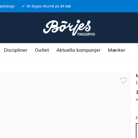
bejdsdage
30 dages returret på dit køb
Discipliner
Outlet
Aktuella kampanjer
Mærker
I
F