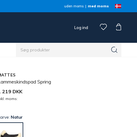
uden moms
med moms
Log ind
MATTES
Lammeskindspad Spring
1 219 DKK
nkl. moms:
arve:
Natur