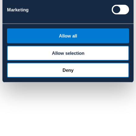
Marketing
Allow all
SÆLGES KUN I BUTIK
SÆLGES KUN I BUTIK
Allow selection
KRAFFT
BROGAARDEN
Krafft groov original 20kg
Stud advancer 15 kg
Deny
209 DKK
319 DKK