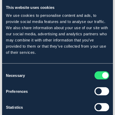
fibre og fedt. Foderet indeholder et kvalitetsprotein på
This website uses cookies
et middelhøjt niveau. Fodr altid med grovfoder inden
kraftfoder, og opdel gerne kraftfoderet i flere
We use cookies to personalise content and ads, to
fodringsintervaller dagligt. Mere info: krafft.nu
provide social media features and to analyse our traffic.
Art.nr 204
We also share information about your use of our site with
our social media, advertising and analytics partners who
SÆLGES KUN I BUTIK
may combine it with other information that you’ve
provided to them or that they’ve collected from your use
Se lager i butikken
of their services.
Anmeldelser
Consent
Necessary
About the brand
Selection
Preferences
Lignende produkter
Statistics