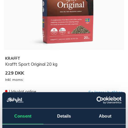
KRAFFT
Krafft Sport Original 20 kg
229 DKK
Inkl. moms:
Udsolgt online
Se lager i butikken
Beskrivelse
Consent
Details
About
Energirigt tilskudsfoder til arbejdsheste, som er rigt på