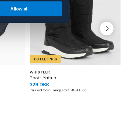
Allow all
OUTLETPRIS
DE
JUN
WHISTLER
HORS
Boots Yattua
Ridby
329 DKK
149
Pris vid försäljningsstart: 489 DKK
Pris v