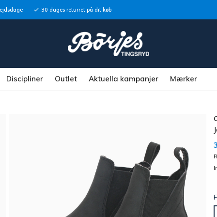
bejdsdage
30 dages returret på dit køb
Discipliner
Outlet
Aktuella kampanjer
Mærker
R
I
F