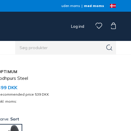
uden moms
med moms
Log ind
OPTIMUM
Jodhpurs Steel
399 DKK
ecommended price 539 DKK
nkl. moms:
arve:
Sort