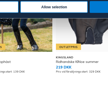
Allow selection
IS
OUTLETPRIS
KINGSLAND
äpphäst
Ridhandske KlNoe summer
219 DKK
jningsstart: 139 DKK
Pris vid försäljningsstart: 329 DKK