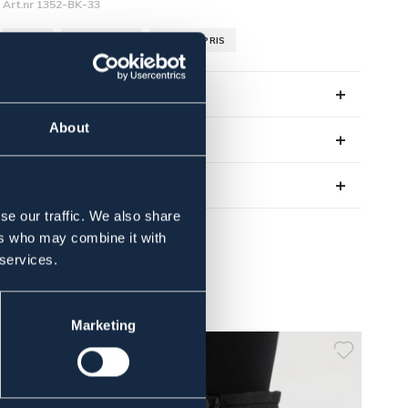
Art.nr 1352-BK-33
SORT
STÅLKAPPE
OUTLETPRIS
Se lager i butikken
About
Anmeldelser
About the brand
se our traffic. We also share
ers who may combine it with
 services.
Marketing