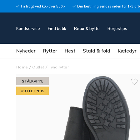
Fri fragt ved køb over 500:-
Din bestilling sendes inden for 1-3 ar
Kundservice
Find butik
Retur & bytte
Börjestips
Nyheder
Rytter
Hest
Stald & fold
Kæledyr
Home
Outlet
Fynd rytter
STÅLKAPPE
OUTLETPRIS