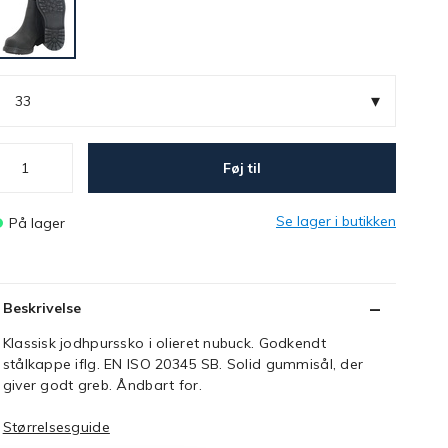
▾
33
Føj til
Se lager i butikken
På lager
Beskrivelse
Klassisk jodhpurssko i olieret nubuck. Godkendt
stålkappe iflg. EN ISO 20345 SB. Solid gummisål, der
giver godt greb. Åndbart for.
Størrelsesguide