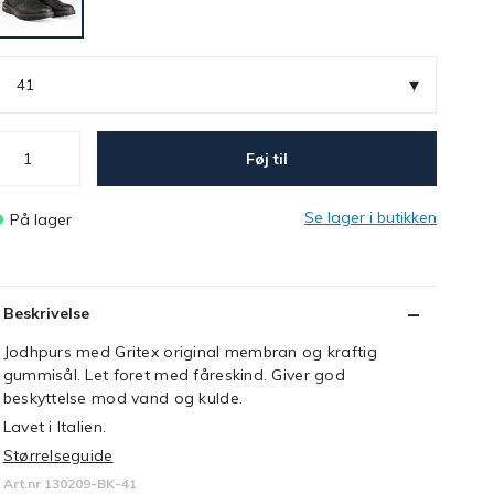
▾
41
Føj til
Se lager i butikken
På lager
Beskrivelse
Jodhpurs med Gritex original membran og kraftig
gummisål. Let foret med fåreskind. Giver god
beskyttelse mod vand og kulde.
Lavet i Italien.
Størrelseguide
Art.nr 130209-BK-41