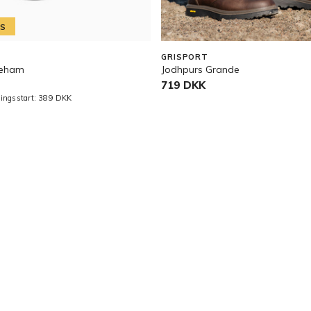
IS
GRISPORT
reham
Jodhpurs Grande
719 DKK
jningsstart: 389 DKK