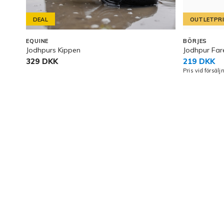
DEAL
OUTLETPR
EQUINE
BÖRJES
Jodhpurs Kippen
Jodhpur Fa
329 DKK
219 DKK
Pris vid försäl