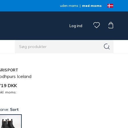
uden moms
med moms
Log ind
GRISPORT
odhpurs Iceland
719 DKK
nkl. moms:
arve:
Sort