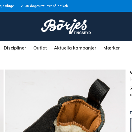
bejdsdage
30 dages returret på dit køb
Discipliner
Outlet
Aktuella kampanjer
Mærker
J
I
F