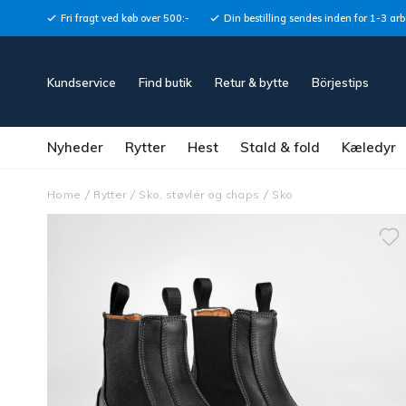
Fri fragt ved køb over 500:-
Din bestilling sendes inden for 1-3 ar
Kundservice
Find butik
Retur & bytte
Börjestips
Nyheder
Rytter
Hest
Stald & fold
Kæledyr
Home
Rytter
Sko, støvler og chaps
Sko