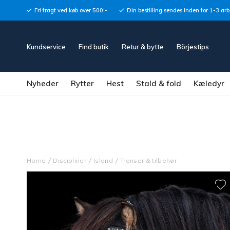
Størrelsesguide
Fri fragt ved køb over 500:-
Din bestilling sendes inden for 1-3 ar
">
Størrelsesguide
">
Kundservice
Find butik
Retur & bytte
Börjestips
Nyheder
Rytter
Hest
Stald & fold
Kæledyr
Home
Discipliner
Island
Trenser & tilbehør