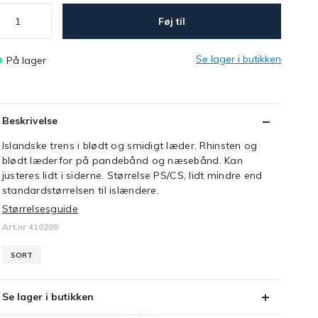
Føj til
Se lager i butikken
På lager
Beskrivelse
Islandske trens i blødt og smidigt læder. Rhinsten og
blødt læderfor på pandebånd og næsebånd. Kan
justeres lidt i siderne. Størrelse PS/CS, lidt mindre end
standardstørrelsen til islændere.
Størrelsesguide
Art.nr 410209
SORT
Se lager i butikken