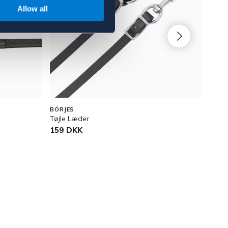
Allow all
BÖRJES
BÖRJ
Tøjle Læder
Næse
159 DKK
179