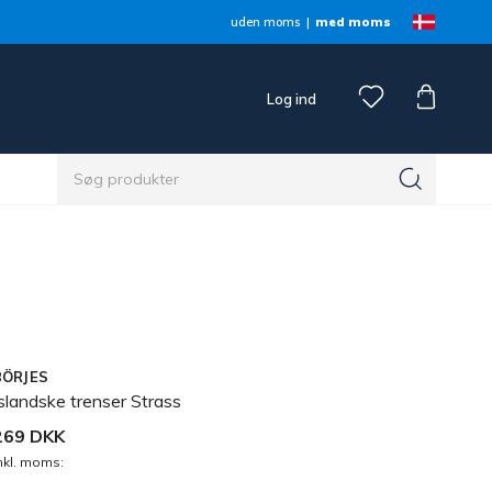
uden moms
med moms
Log ind
BÖRJES
slandske trenser Strass
269 DKK
nkl. moms: