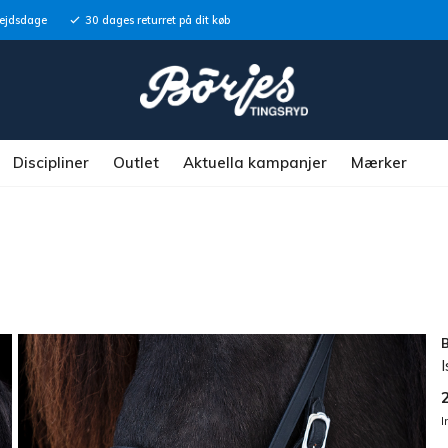
bejdsdage
30 dages returret på dit køb
Discipliner
Outlet
Aktuella kampanjer
Mærker
I
I