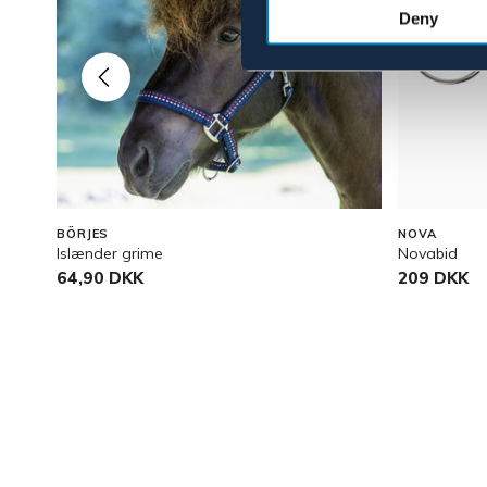
Deny
BÖRJES
NOVA
Islænder grime
Novabid
64,90 DKK
209 DKK