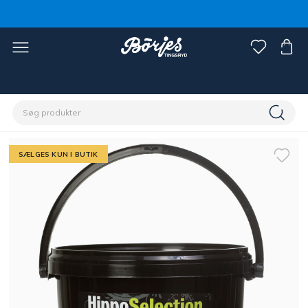
Home
Stald & fold
Hestefoder & strøelse
Fodertilskud
SÆLGES KUN I BUTIK