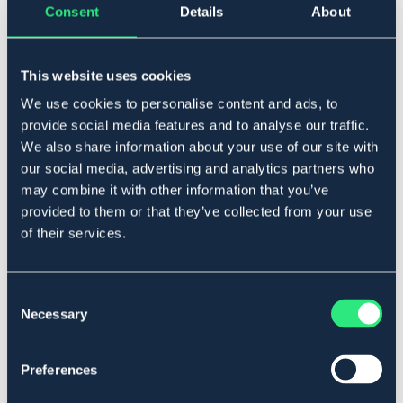
tarmfloraen og dyrenes ydeevne. En række
Consent
Details
About
undersøgelser viser, at Yea-Sacc øger fordøjeligheden
og dermed foderudnyttelsen. Dette gør produktet
velegnet til heste, der har svært ved at holde vægten
This website uses cookies
samt ældre heste med nedsat foderudnyttelse.
Produktet anbefales også til heste med tendens til kolik
We use cookies to personalise content and ads, to
og andre tarmproblemer samt ved stress som transport
provide social media features and to analyse our traffic.
og ved grovfoderskift.
We also share information about your use of our site with
Vikt: 1kg.
our social media, advertising and analytics partners who
Art.nr 134
may combine it with other information that you’ve
provided to them or that they’ve collected from your use
SÆLGES KUN I BUTIK
of their services.
Se lager i butikken
Consent
Necessary
Selection
Anmeldelser
About the brand
Preferences