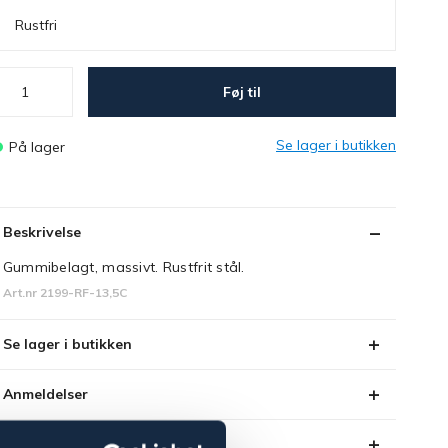
Rustfri
Føj til
Se lager i butikken
På lager
Beskrivelse
Gummibelagt, massivt. Rustfrit stål.
Art.nr 2199-RF-13,5C
Se lager i butikken
Anmeldelser
About the brand