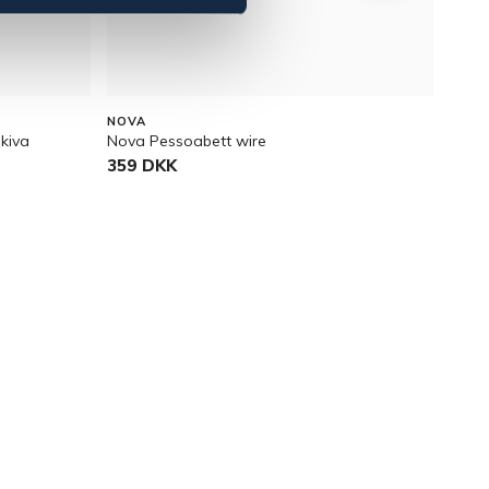
NOVA
BÖRJ
kiva
Nova Pessoabett wire
2-del
359 DKK
84,9