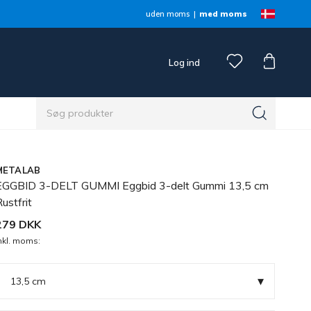
uden moms
med moms
Log ind
METALAB
EGGBID 3-DELT GUMMI Eggbid 3-delt Gummi 13,5 cm
ustfrit
279 DKK
nkl. moms:
▾
13,5 cm