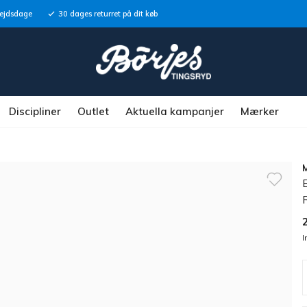
bejdsdage
30 dages returret på dit køb
Discipliner
Outlet
Aktuella kampanjer
Mærker
R
I