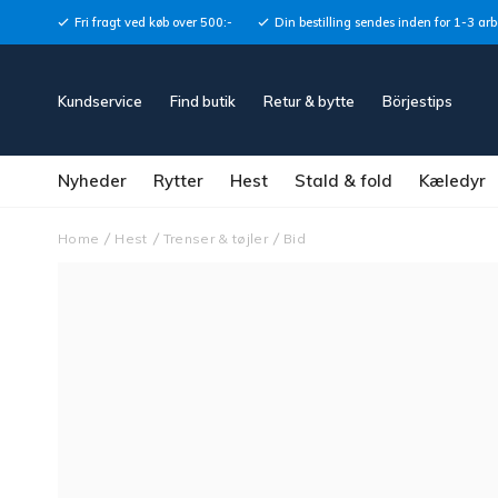
Fri fragt ved køb over 500:-
Din bestilling sendes inden for 1-3 ar
Kundservice
Find butik
Retur & bytte
Börjestips
Nyheder
Rytter
Hest
Stald & fold
Kæledyr
Home
Hest
Trenser & tøjler
Bid