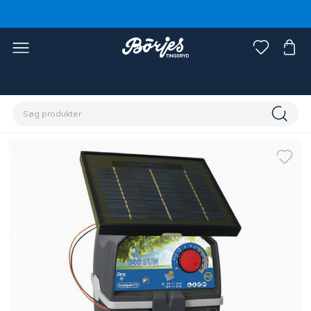
Home
Stald & fold
Hegn
Aggregat