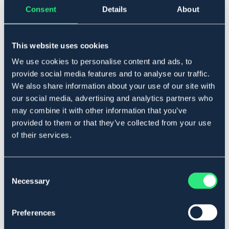
Beskrivelse
Consent
Details
About
Komplet med 2W solpanel og batteriboks. Tilpasset til
mindre hegn. Eco 1/5 pulsindstilling. Den første puls styres
This website uses cookies
af indstillingen på knappen, de andre fire er på den laveste
effekt for at spare energi. Til hegn op til 4 km.
We use cookies to personalise content and ads, to
provide social media features and to analyse our traffic.
Se sammenligning mellem aggregat.
We also share information about your use of our site with
our social media, advertising and analytics partners who
Art.nr 150887
may combine it with other information that you’ve
provided to them or that they’ve collected from your use
of their services.
Materialer og dimensioner
Se lager i butikken
Consent
Necessary
Selection
Anmeldelser
About the brand
Preferences