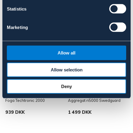
Statistics
Lignende produkter
Marketing
Allow all
Allow selection
Deny
FOGA
SWEDGUARD
Foga Techtronic 2000
Aggregat n5000 Swedguard
A
939 DKK
1 499 DKK